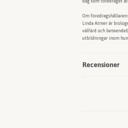
dag som föredraget är
Om föredragshållaren:
Linda Atmer är biolog
välfärd och beteendeb
utbildningar inom hu
Recensioner