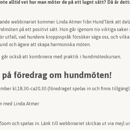
nte alltid vet hur man möter de på ett lugnt sätt? Då är dett
rande webbinariet kommer Linda Atmer från HundTänk att dela
undmöten på ett positivt sätt. Hon går igenom tio viktiga saker 
ör utfall, vad hundens kroppsspråk försöker säga oss, och vilk
und och ägare att skapa harmoniska möten.
går också att kombinera med praktik i hundmöteskursen.
på föredrag om hundmöten!
er kl.18.30-ca20.30 (föredraget spelas in och finns tillgängli
m med Linda Atmer
 Zoom och spelas in. Länk till webbinariet skickas ut via mej