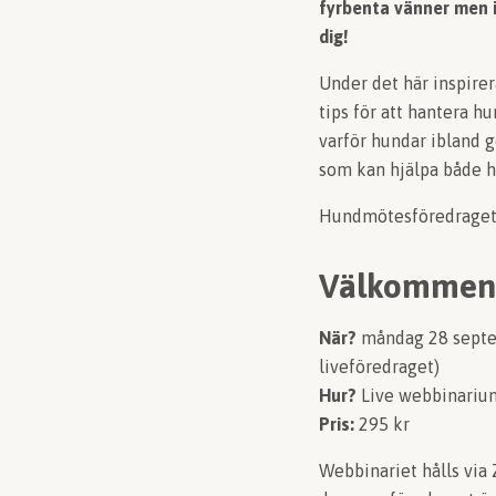
fyrbenta vänner men i
dig!
Under det här inspire
tips för att hantera h
varför hundar ibland g
som kan hjälpa både h
Hundmötesföredraget 
Välkommen 
När?
måndag 28 septemb
liveföredraget)
Hur?
Live webbinariu
Pris:
295 kr
Webbinariet hålls via